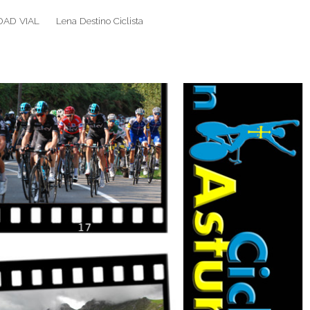
DAD VIAL
Lena Destino Ciclista
Search
Search
for: