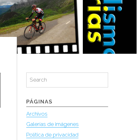
Search
Search
for:
PÁGINAS
Archivos
Galerías de imágenes
Política de privacidad