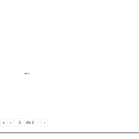
«
‹
de
2
›
»