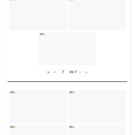
«
‹
de
7
›
»