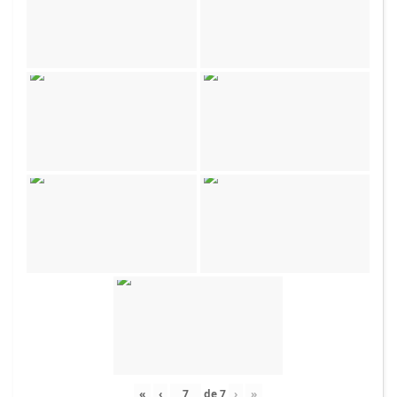
«
‹
de
7
›
»