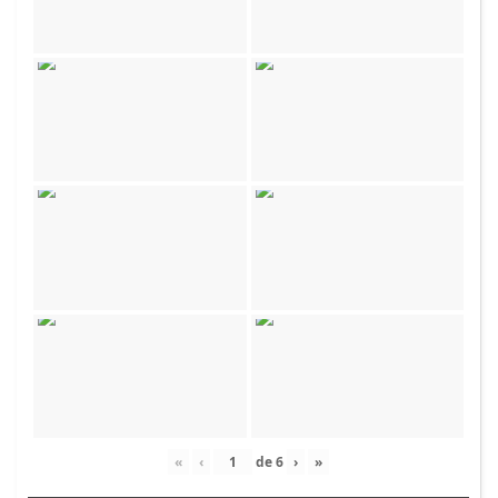
«
‹
de
6
›
»