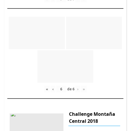
«
‹
de
6
›
»
Challenge Montaña
Central 2018