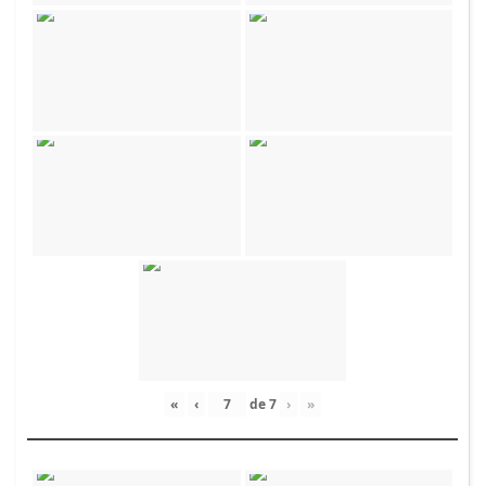
«
‹
de
7
›
»