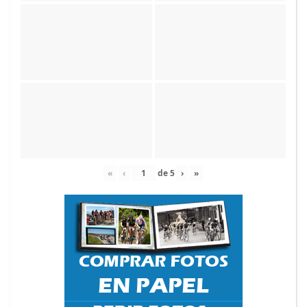
«
‹
de
5
›
»