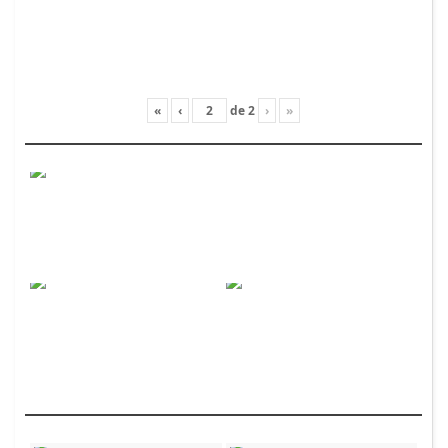
«
‹
de
2
›
»