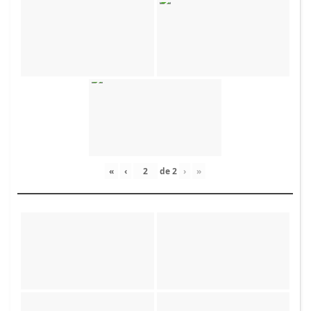
«
‹
de
2
›
»