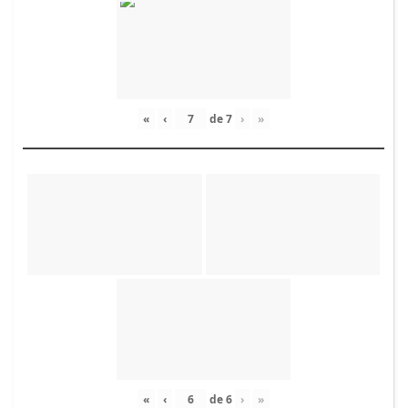
«
‹
de
7
›
»
«
‹
de
6
›
»