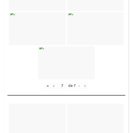
«
‹
de
7
›
»