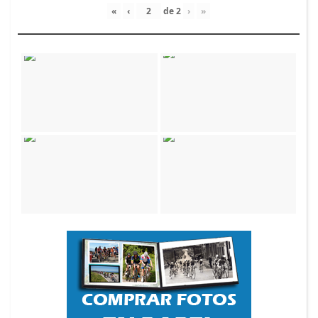
«
‹
de
2
›
»