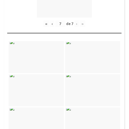
«
‹
de
7
›
»