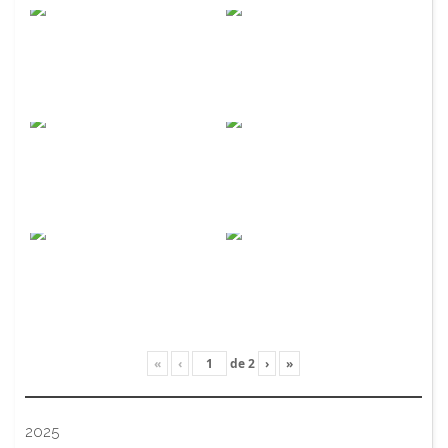
«
‹
de
2
›
»
2025