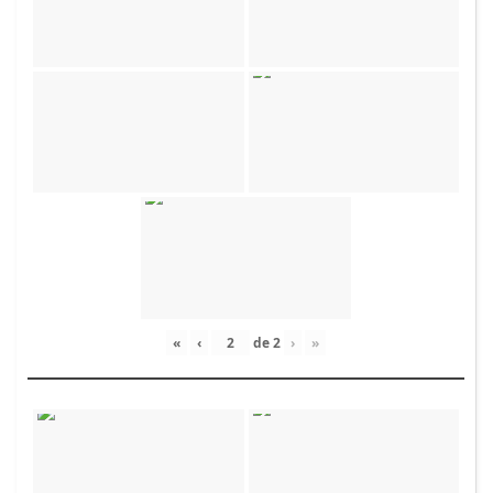
«
‹
de
2
›
»