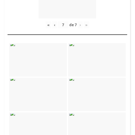
«
‹
de
7
›
»