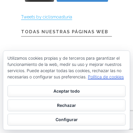
Tweets by ciclismoasturia
TODAS NUESTRAS PÁGINAS WEB
Instagram @menendezmoda
Utilizamos cookies propias y de terceros para garantizar el
funcionamiento de la web, medir su uso y mejorar nuestros
servicios. Puede aceptar todas las cookies, rechazar las no
necesarias o configurar sus preferencias.
Política de cookies
menendezmoda
Menéndez Moda hombre
Aceptar todo
Rechazar
Cargar más
Seguir en Instagram
Configurar
Contacta con nosotros