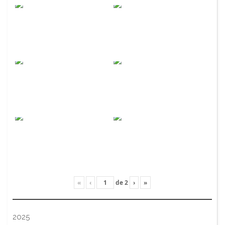
«
‹
de
2
›
»
2025