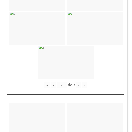
«
‹
de
7
›
»