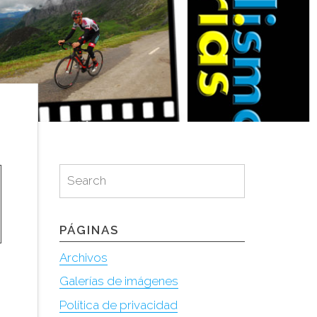
Search
Search
for:
PÁGINAS
Archivos
Galerías de imágenes
Política de privacidad