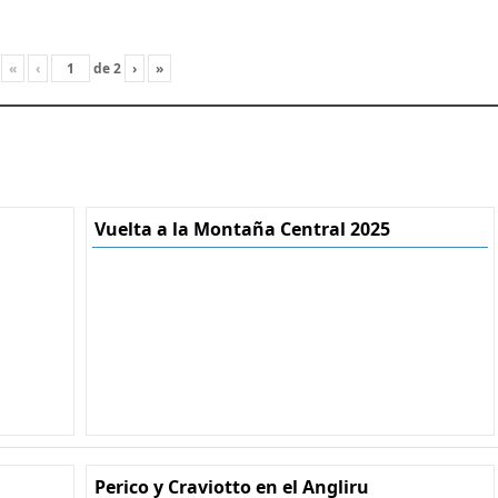
«
‹
de
2
›
»
Vuelta a la Montaña Central 2025
Perico y Craviotto en el Angliru