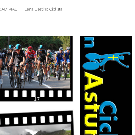
DAD VIAL
Lena Destino Ciclista
Search
Search
for: