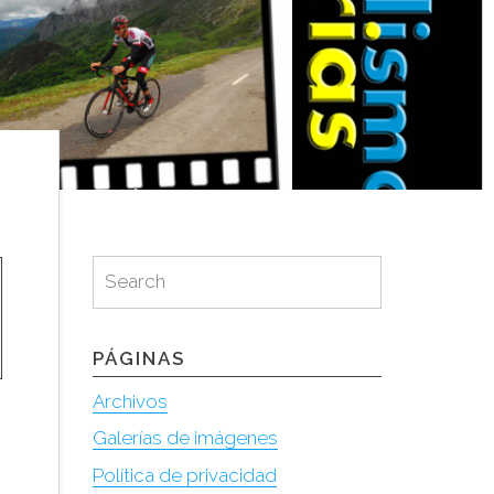
Search
Search
for:
PÁGINAS
Archivos
Galerías de imágenes
Política de privacidad