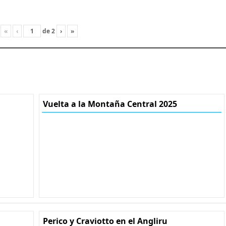
«
‹
de
2
›
»
Vuelta a la Montaña Central 2025
Perico y Craviotto en el Angliru