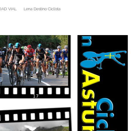
DAD VIAL
Lena Destino Ciclista
Search
Search
for: