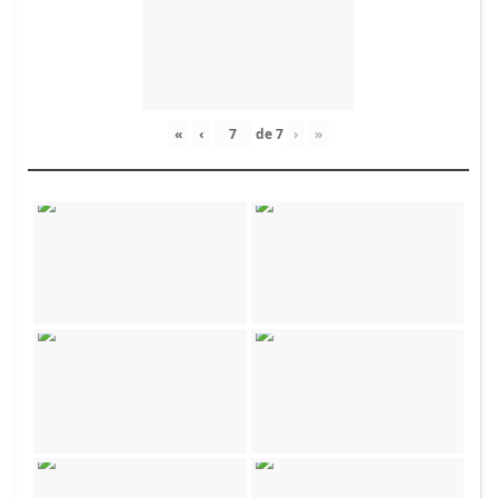
«
‹
de
7
›
»