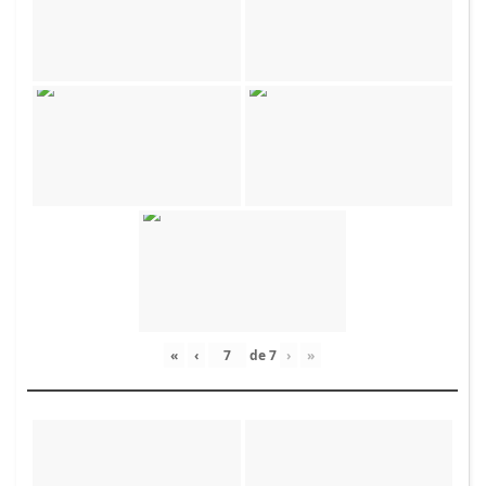
«
‹
de
7
›
»