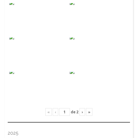
«
‹
de
2
›
»
2025