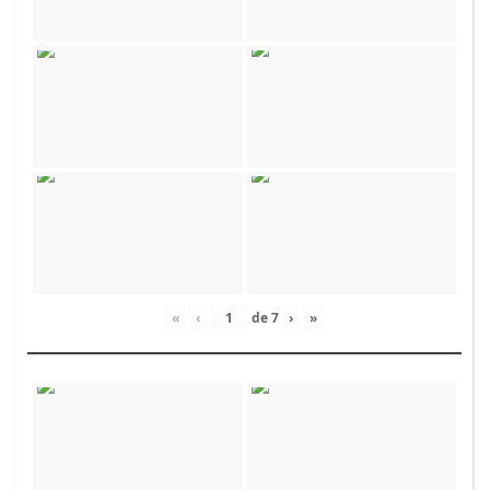
«
‹
de
7
›
»