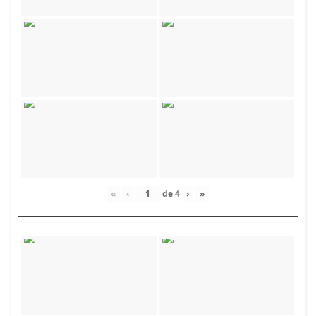
«
‹
de
4
›
»