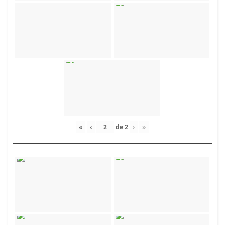
«
‹
de
2
›
»