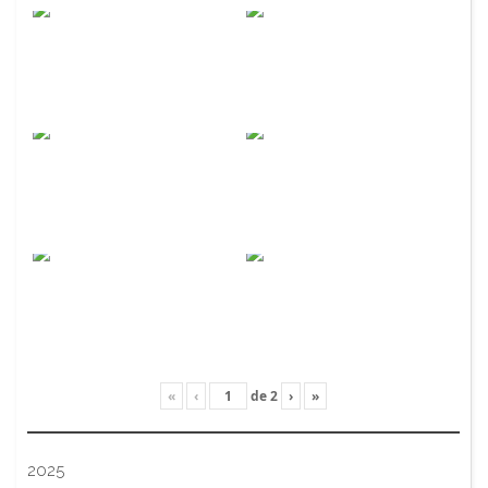
«
‹
de
2
›
»
2025