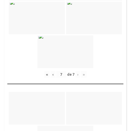
«
‹
de
7
›
»