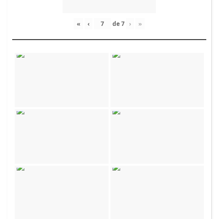
«
‹
de
7
›
»