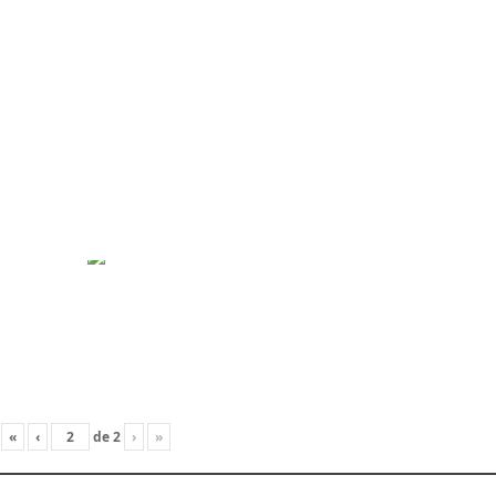
«
‹
de
2
›
»