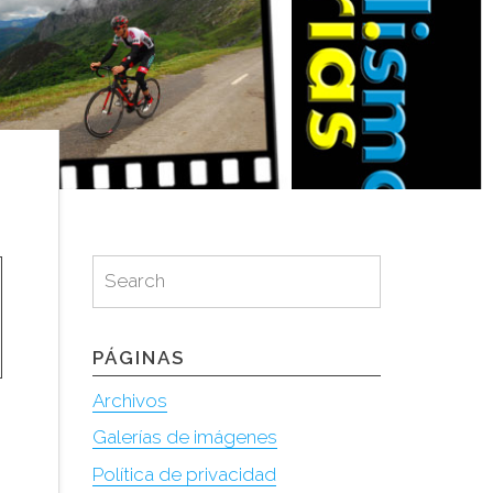
Search
Search
for:
PÁGINAS
Archivos
Galerías de imágenes
Política de privacidad