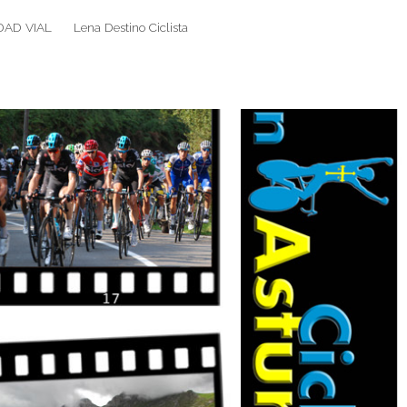
DAD VIAL
Lena Destino Ciclista
Search
Search
for: