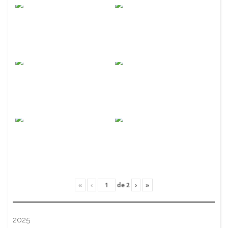
«
‹
de
2
›
»
2025