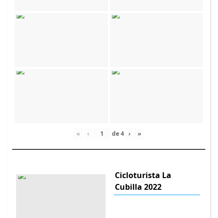
«
‹
de
4
›
»
Cicloturista La
Cubilla 2022