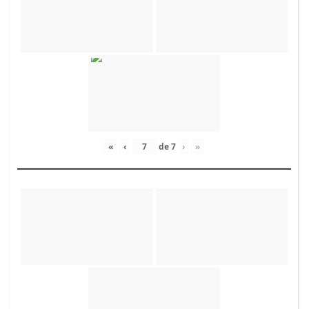
«
‹
de
7
›
»