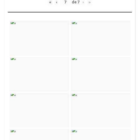
«
‹
de
7
›
»