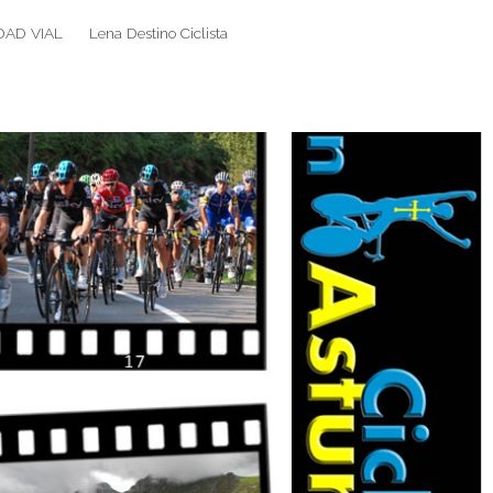
DAD VIAL
Lena Destino Ciclista
Search
Search
for: