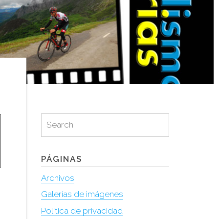
Search
Search
for:
PÁGINAS
Archivos
Galerías de imágenes
Política de privacidad