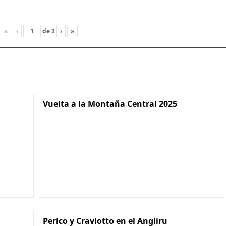
«
‹
de
2
›
»
Vuelta a la Montaña Central 2025
Perico y Craviotto en el Angliru