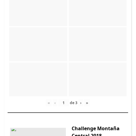
«
‹
de
3
›
»
Challenge Montaña
Central 2018