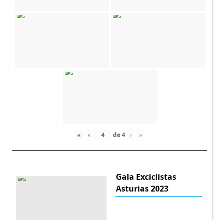
«
‹
de
4
›
»
Gala Exciclistas
Asturias 2023