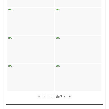
«
‹
de
7
›
»