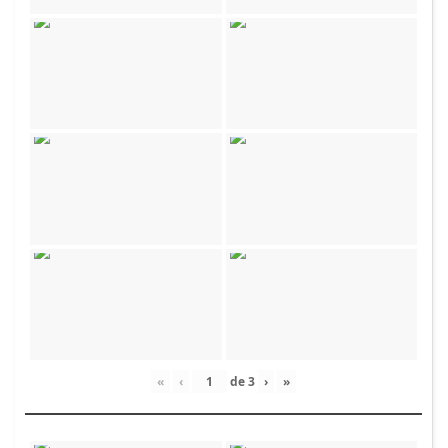
«
‹
de
3
›
»