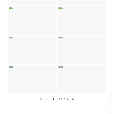
«
‹
de
7
›
»