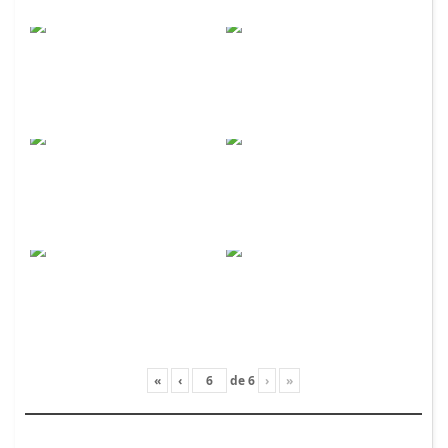
«
‹
de
6
›
»