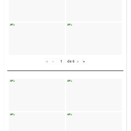
«
‹
de
6
›
»