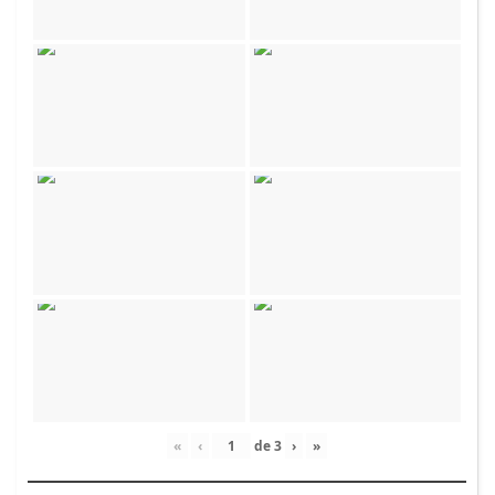
«
‹
de
3
›
»