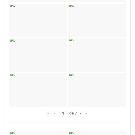
«
‹
de
7
›
»