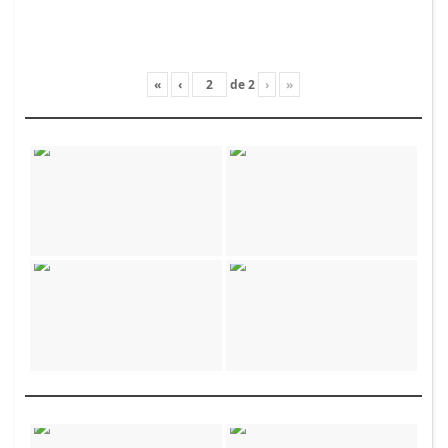
«
‹
de
2
›
»