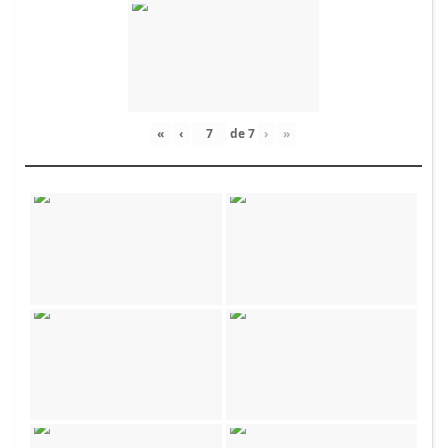
«
‹
de
7
›
»