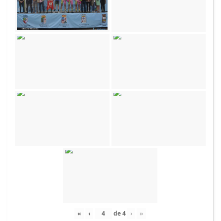
«
‹
de
4
›
»