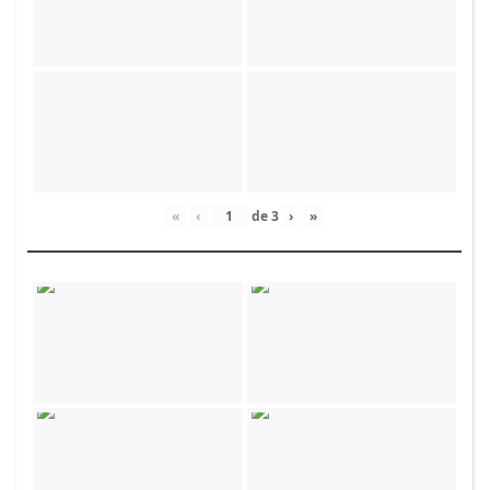
«
‹
de
3
›
»