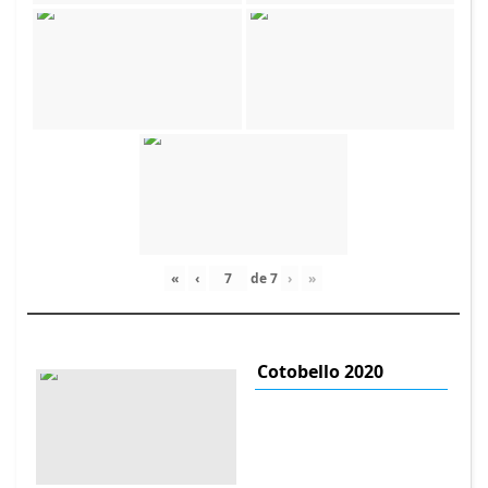
«
‹
de
7
›
»
Cotobello 2020