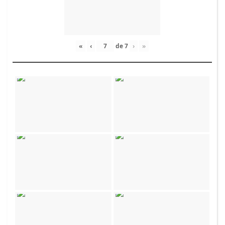
«
‹
de
7
›
»