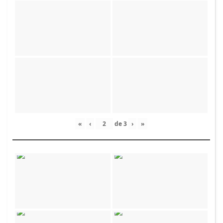
«
‹
de
3
›
»