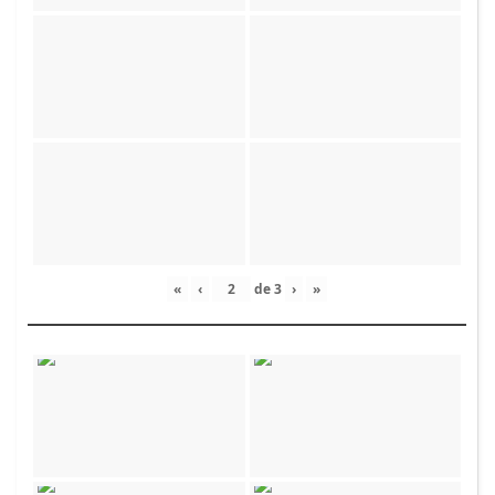
«
‹
de
3
›
»