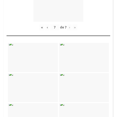
«
‹
de
7
›
»