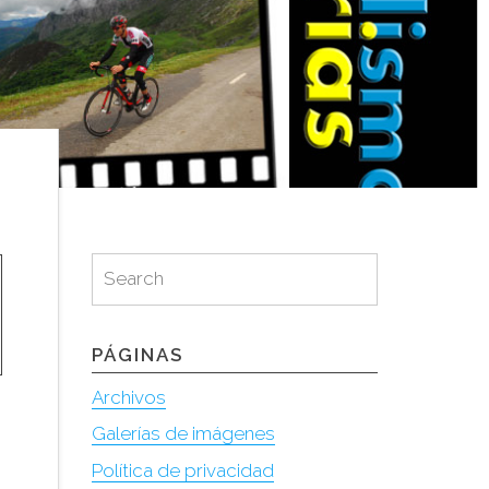
Search
Search
for:
PÁGINAS
Archivos
Galerías de imágenes
Política de privacidad