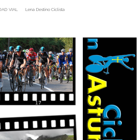
DAD VIAL
Lena Destino Ciclista
Search
Search
for: