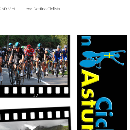
DAD VIAL
Lena Destino Ciclista
Search
Search
for: