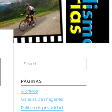
Search
Search
for:
PÁGINAS
Archivos
Galerías de imágenes
Política de privacidad