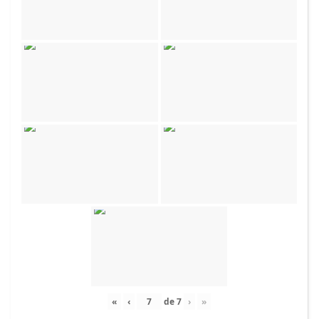
«
‹
de
7
›
»