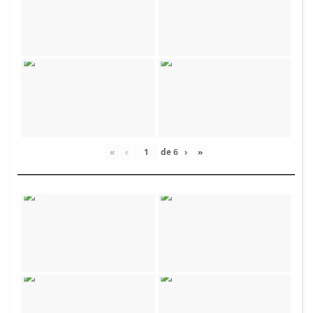
«
‹
de
6
›
»