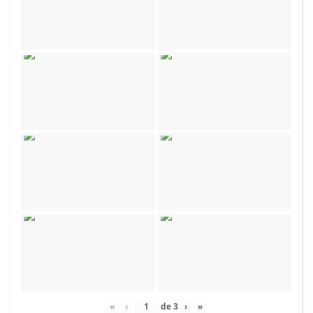
«
‹
de
3
›
»