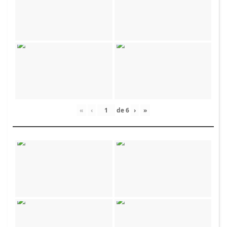
«
‹
de
6
›
»