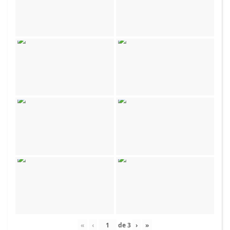
«
‹
de
3
›
»