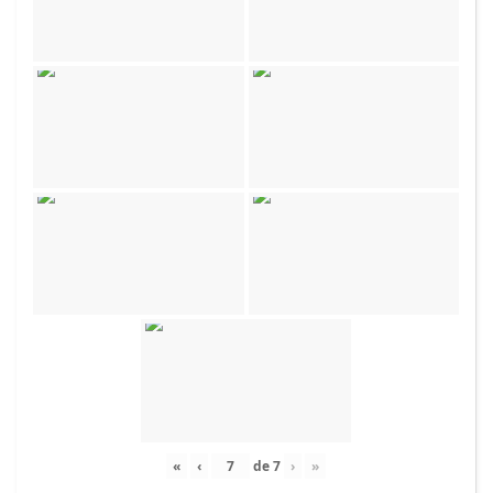
«
‹
de
7
›
»