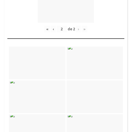
«
‹
de
2
›
»