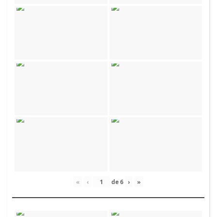
«
‹
de
6
›
»