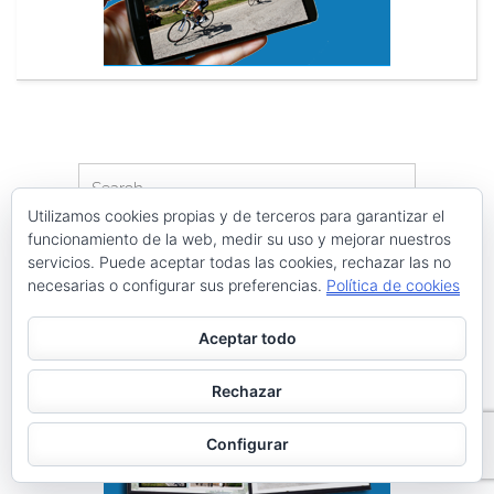
Search
Search
for:
Utilizamos cookies propias y de terceros para garantizar el
funcionamiento de la web, medir su uso y mejorar nuestros
PÁGINAS
servicios. Puede aceptar todas las cookies, rechazar las no
necesarias o configurar sus preferencias.
Política de cookies
Archivos
Galerías de imágenes
Aceptar todo
Política de privacidad
Rechazar
Configurar