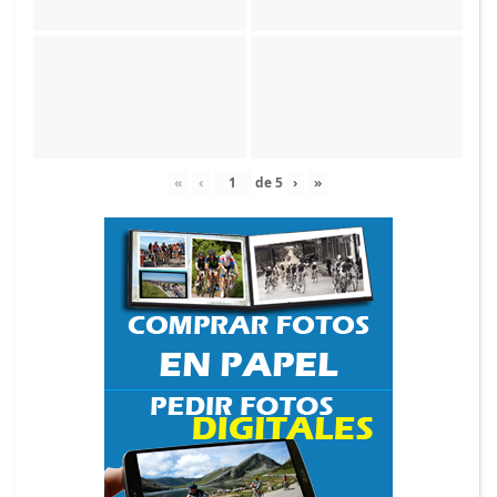
«
‹
de
5
›
»