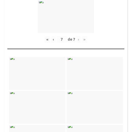
«
‹
de
7
›
»