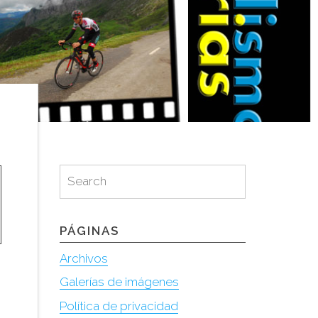
Search
Search
for:
PÁGINAS
Archivos
Galerías de imágenes
Política de privacidad