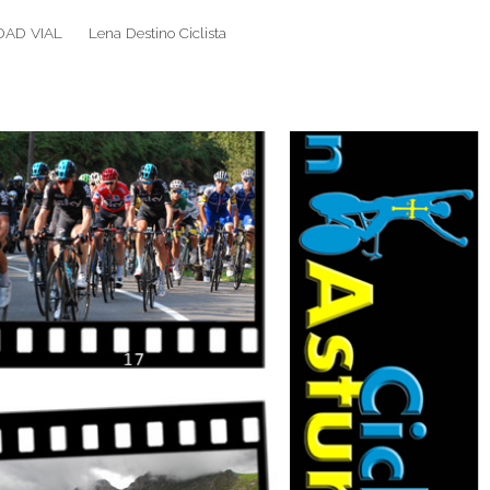
DAD VIAL
Lena Destino Ciclista
Search
Search
for: