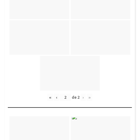
«
‹
de
2
›
»