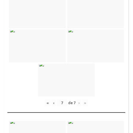
«
‹
de
7
›
»