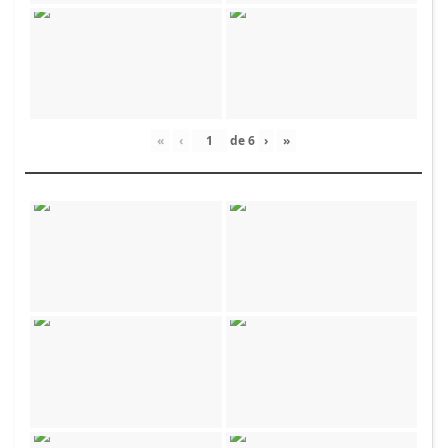
«
‹
de
6
›
»