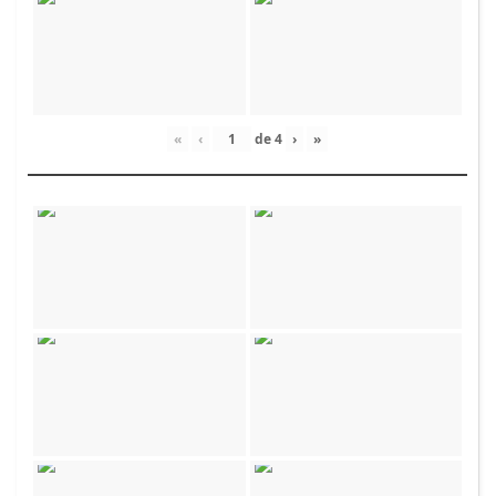
«
‹
de
4
›
»