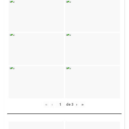
«
‹
de
3
›
»