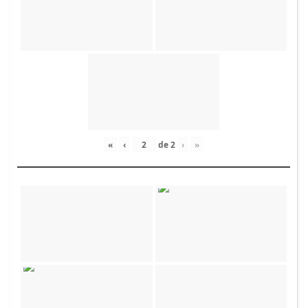
«
‹
de
2
›
»