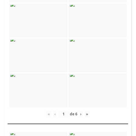
«
‹
de
6
›
»