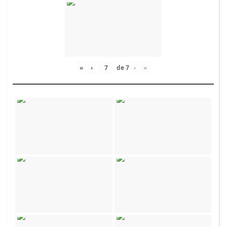
«
‹
de
7
›
»