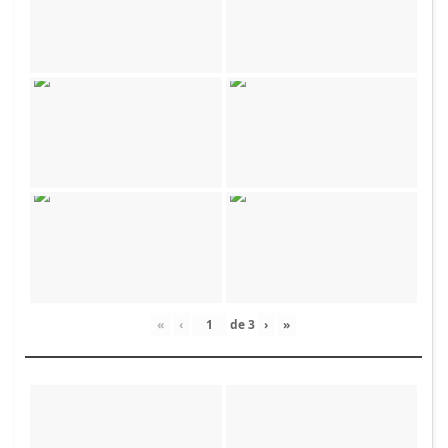
«
‹
de
3
›
»