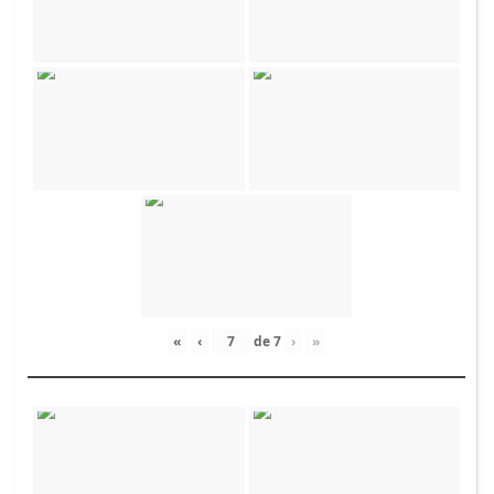
«
‹
de
7
›
»