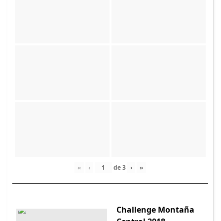
«
‹
de
3
›
»
Challenge Montaña