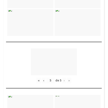
«
‹
de
5
›
»