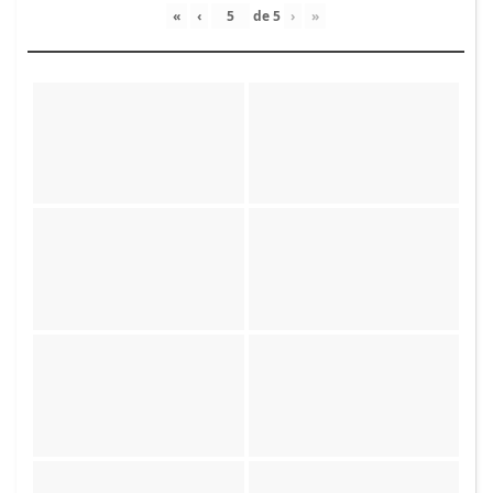
«
‹
de
5
›
»