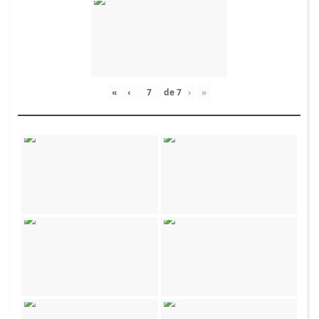
«
‹
de
7
›
»