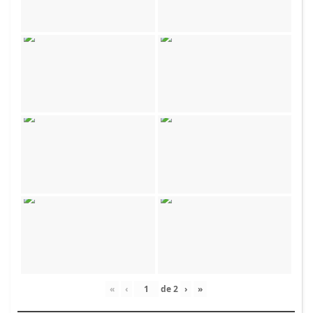
«
‹
de
2
›
»