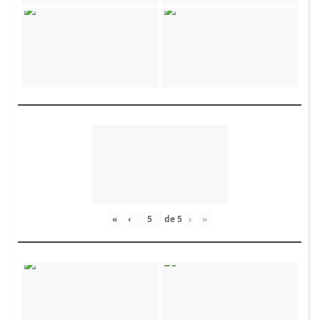
«
‹
de
5
›
»