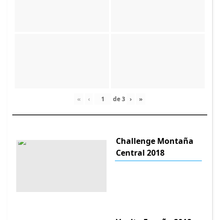
«
‹
de
3
›
»
Challenge Montaña
Central 2018