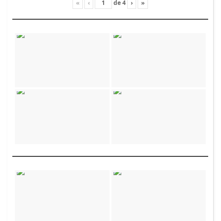
«
‹
de
4
›
»