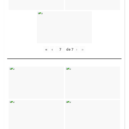
«
‹
de
7
›
»