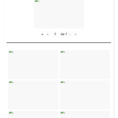
«
‹
de
7
›
»