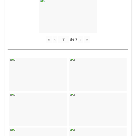
«
‹
de
7
›
»