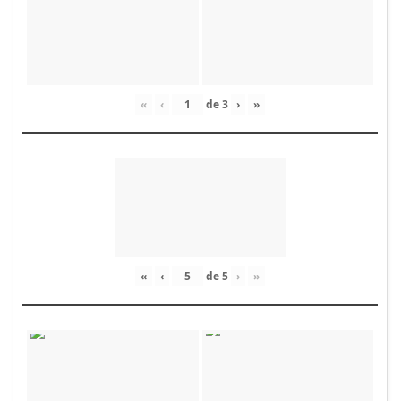
«
‹
de
3
›
»
«
‹
de
5
›
»