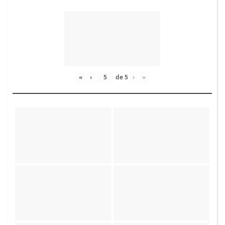
«
‹
de
5
›
»