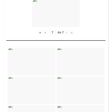
«
‹
de
7
›
»