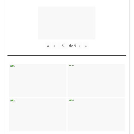
«
‹
de
5
›
»