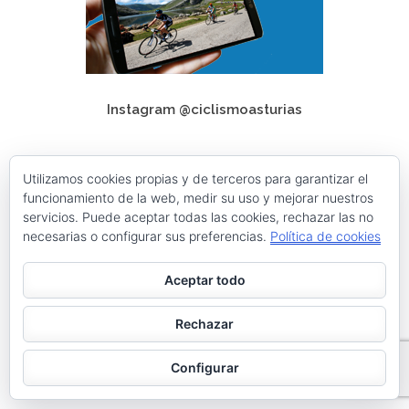
Instagram @ciclismoasturias
ciclismoasturias
Utilizamos cookies propias y de terceros para garantizar el
Roberto Menéndez Mateos
funcionamiento de la web, medir su uso y mejorar nuestros
servicios. Puede aceptar todas las cookies, rechazar las no
necesarias o configurar sus preferencias.
Política de cookies
Cargar más
Seguir en Instagram
Aceptar todo
Tweets by ciclismoasturia
Rechazar
TODAS NUESTRAS PÁGINAS WEB
Configurar