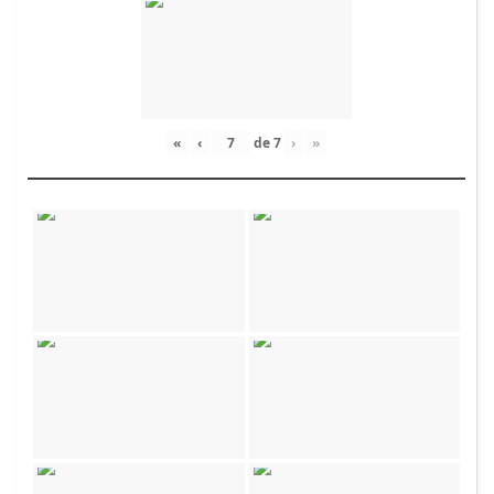
«
‹
de
7
›
»