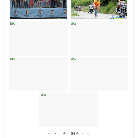
«
‹
de
4
›
»