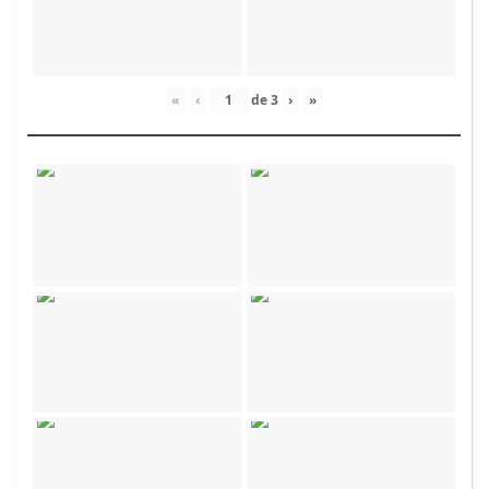
«
‹
de
3
›
»