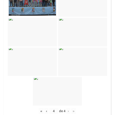
«
‹
de
4
›
»