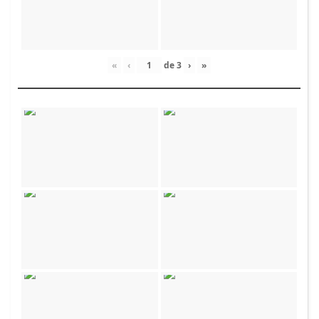
«
‹
de
3
›
»