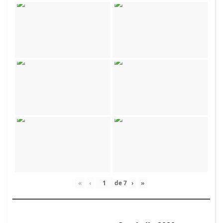
«
‹
de
7
›
»