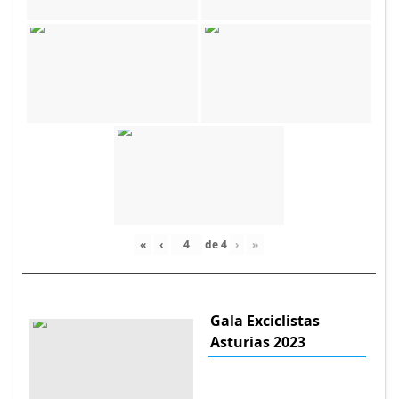
«
‹
de
4
›
»
Gala Exciclistas
Asturias 2023