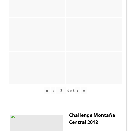
«
‹
de
3
›
»
Challenge Montaña
Central 2018