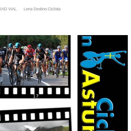
DAD VIAL
Lena Destino Ciclista
Search
Search
for: