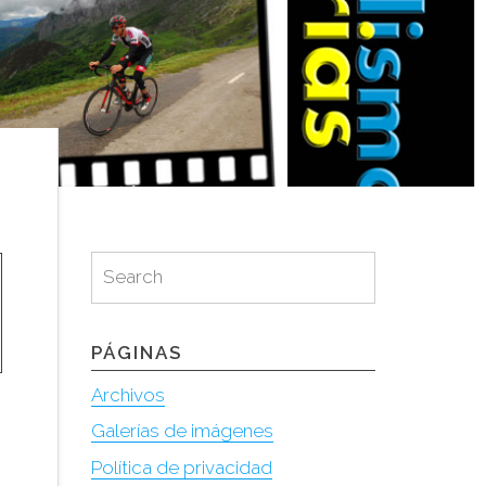
Search
Search
for:
PÁGINAS
Archivos
Galerías de imágenes
Política de privacidad