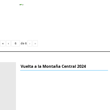
«
‹
de
6
›
»
Vuelta a la Montaña Central 2024