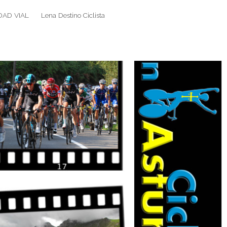
DAD VIAL
Lena Destino Ciclista
Search
Search
for: