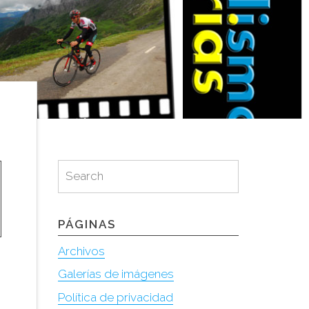
Search
Search
for:
PÁGINAS
Archivos
Galerías de imágenes
Política de privacidad