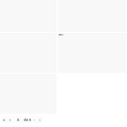
«
‹
de
4
›
»