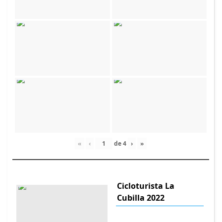
«
‹
de
4
›
»
Cicloturista La
Cubilla 2022