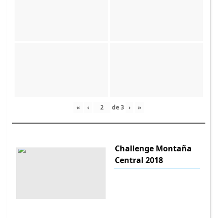
«
‹
de
3
›
»
Challenge Montaña
Central 2018