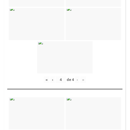
«
‹
de
4
›
»