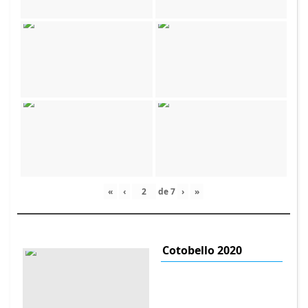
«
‹
de
7
›
»
Cotobello 2020