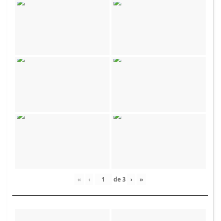
«
‹
de
3
›
»