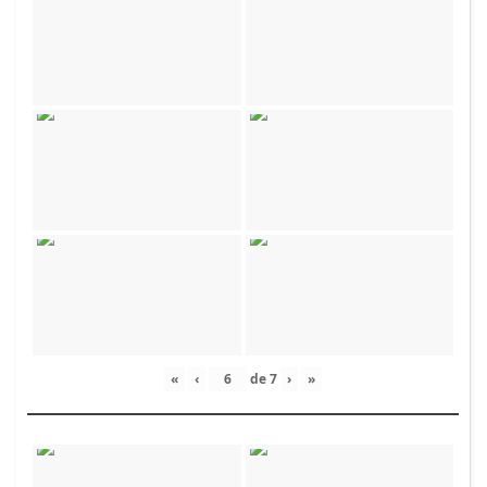
«
‹
de
7
›
»