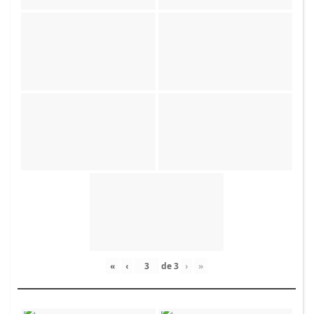
«
‹
de
3
›
»