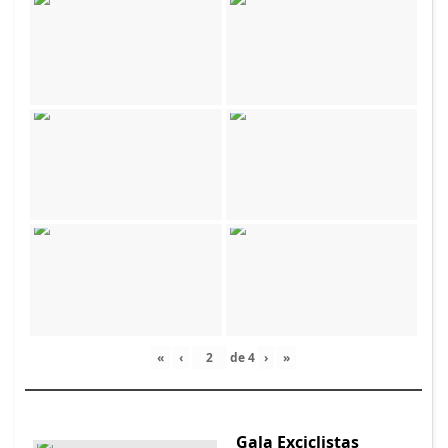
«
‹
de
4
›
»
Gala Exciclistas