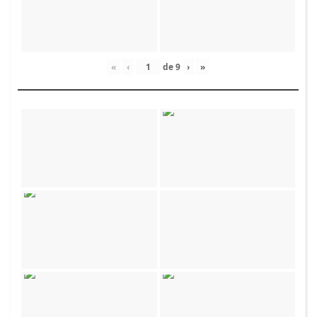
«
‹
de
9
›
»