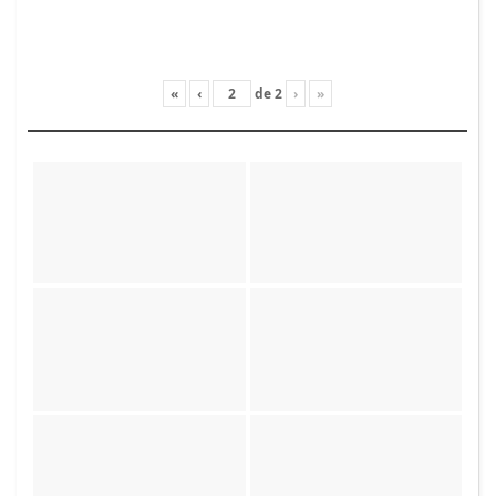
«
‹
de
2
›
»