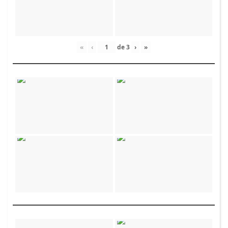
«
‹
de
3
›
»