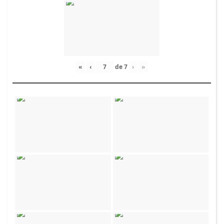
«
‹
de
7
›
»