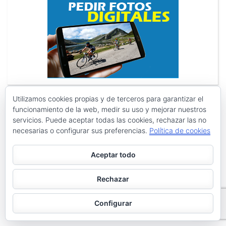
Utilizamos cookies propias y de terceros para garantizar el
funcionamiento de la web, medir su uso y mejorar nuestros
servicios. Puede aceptar todas las cookies, rechazar las no
Search
Search
necesarias o configurar sus preferencias.
Política de cookies
for:
Aceptar todo
PÁGINAS
Rechazar
Archivos
Galerías de imágenes
Configurar
Política de privacidad