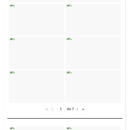
«
‹
de
7
›
»