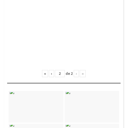
«
‹
de
2
›
»