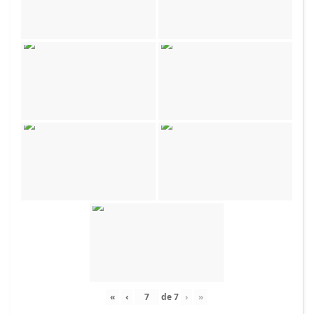
«
‹
de
7
›
»