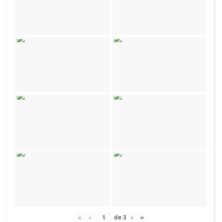
«
‹
de
3
›
»