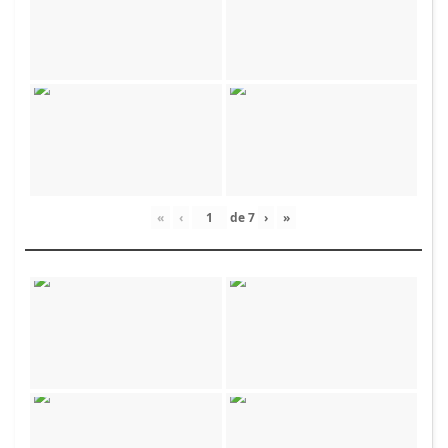
«
‹
de
7
›
»