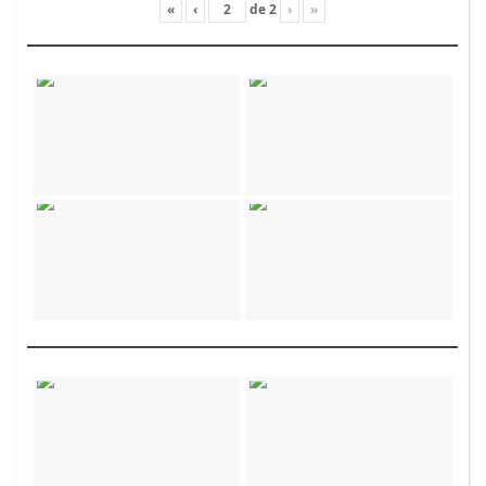
«
‹
de
2
›
»