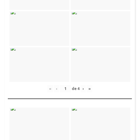
«
‹
de
4
›
»