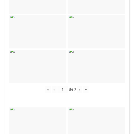
«
‹
de
7
›
»