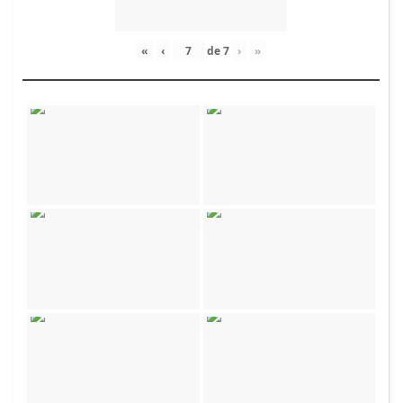
«
‹
de
7
›
»