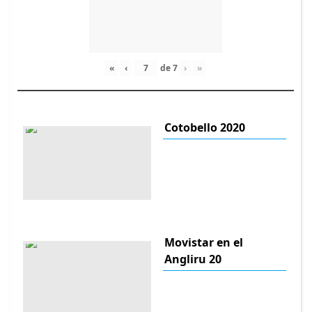
«
‹
de
7
›
»
Cotobello 2020
Movistar en el
Angliru 20