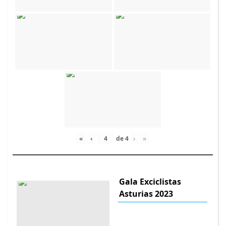
«
‹
de
4
›
»
Gala Exciclistas
Asturias 2023