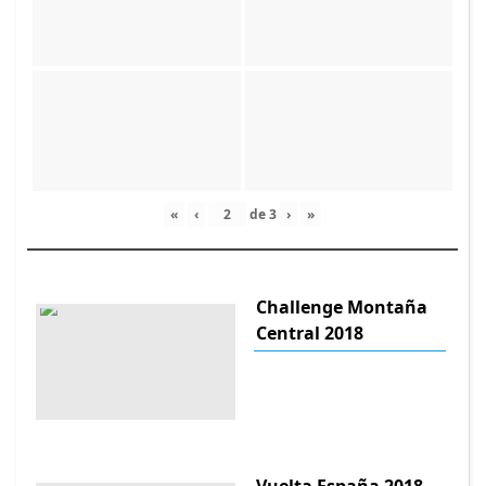
«
‹
de
3
›
»
Challenge Montaña
Central 2018
Vuelta España 2018