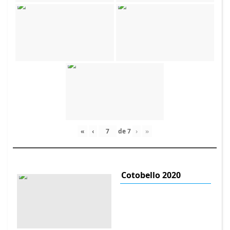
«
‹
de
7
›
»
Cotobello 2020