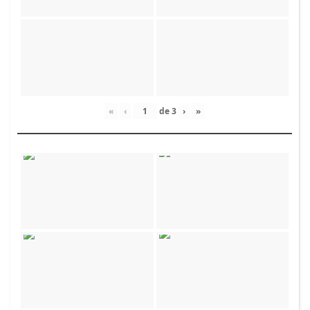
«
‹
de
3
›
»