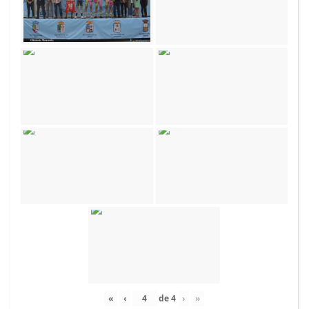
«
‹
de
4
›
»