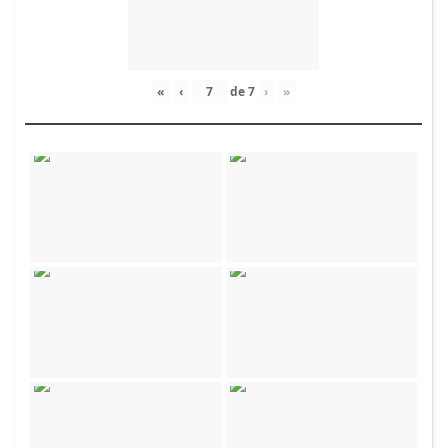
«
‹
de
7
›
»