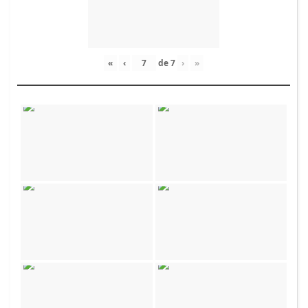
«
‹
de
7
›
»