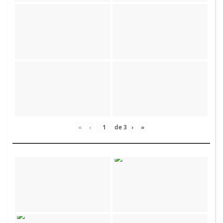
«
‹
de
3
›
»