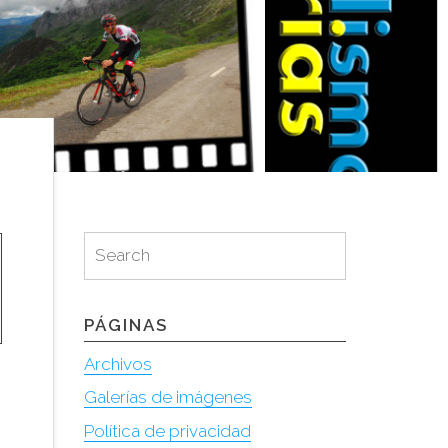
Search
Search
for:
PÁGINAS
Archivos
Galerías de imágenes
Política de privacidad