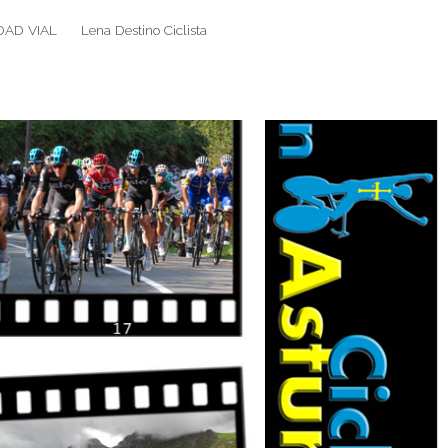
DAD VIAL
Lena Destino Ciclista
Search
Search
for: