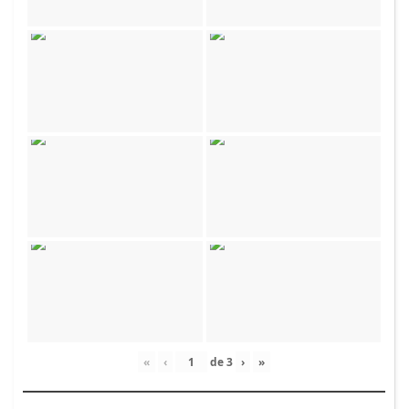
«
‹
de
3
›
»