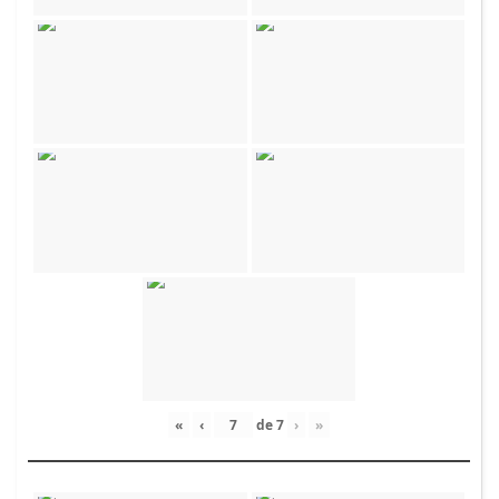
«
‹
de
7
›
»